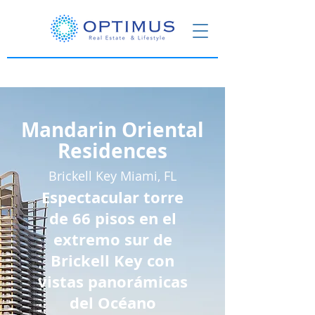
Mandarin Oriental
Residences
Brickell Key Miami, FL
Espectacular torre
de 66 pisos en el
extremo sur de
Brickell Key con
vistas panorámicas
del Océano