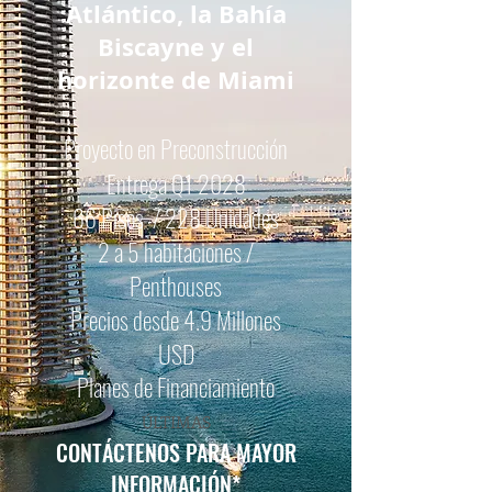
Atlántico, la Bahía
Biscayne y el
horizonte de Miami
Proyecto en Preconstrucción
Entrega Q1 2028
66 Pisos / 228 Unidades
2 a 5 habitaciones /
Penthouses
Precios desde 4.9 Millones
USD
Planes de Financiamiento
ÚLTIMAS
CONTÁCTENOS PARA MAYOR
INFORMACIÓN
*