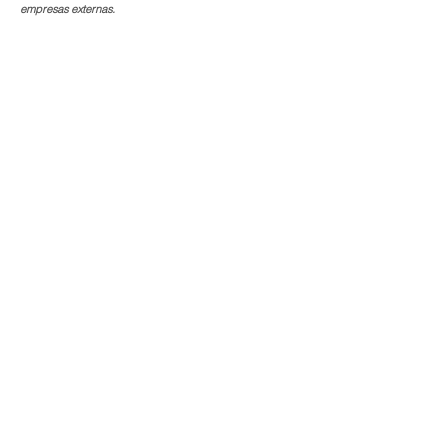
empresas externas.
Más Información
Miami - Cancún - México
Atención al Cliente y Ventas:
1-645-240-5050
sales@optimus-re.com